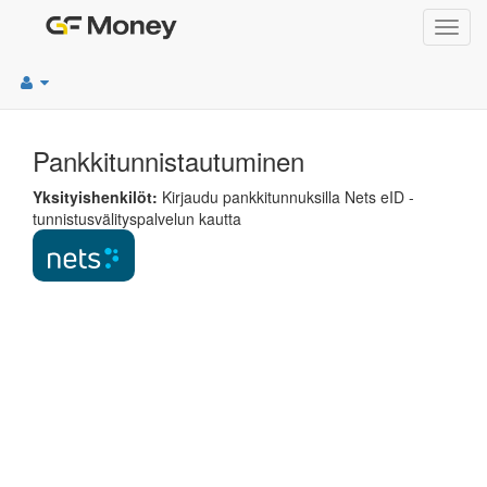
Toggl
navig
Pankkitunnistautuminen
Yksityishenkilöt:
Kirjaudu pankkitunnuksilla Nets eID -
tunnistusvälityspalvelun kautta